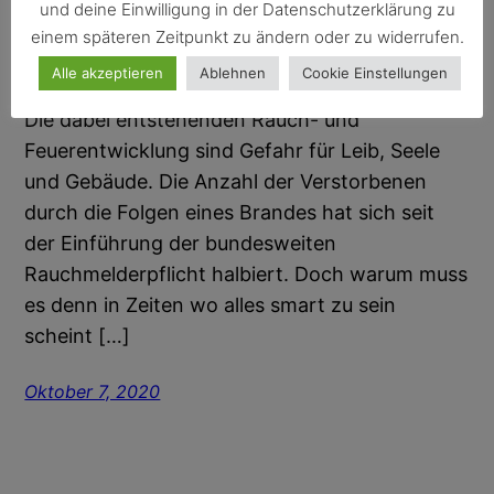
und deine Einwilligung in der Datenschutzerklärung zu
einem späteren Zeitpunkt zu ändern oder zu widerrufen.
Tatsächlich ist eine der häufigsten
Alle akzeptieren
Ablehnen
Cookie Einstellungen
Brandursachen im häuslichen Umfeld der Herd.
Die dabei entstehenden Rauch- und
Feuerentwicklung sind Gefahr für Leib, Seele
und Gebäude. Die Anzahl der Verstorbenen
durch die Folgen eines Brandes hat sich seit
der Einführung der bundesweiten
Rauchmelderpflicht halbiert. Doch warum muss
es denn in Zeiten wo alles smart zu sein
scheint […]
Oktober 7, 2020