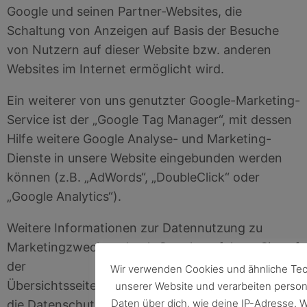
Google und seinen Partner-Websites, die
Schaltung von Anzeigen auf Basis der Besuche
von Nutzern auf dieser Website bzw. anderen
Websites im Internet ermöglicht wird.
Ein weiterer von uns genutzter Google-Marketing-
Service ist der „Google Tag Manager“, mit dessen
Hilfe weitere Google Analyse- und Marketing-
Dienste in unsere Website eingebunden werden
können (z.B. „AdWords“, „DoubleClick“ oder
„Google Analytics“).
Weitere Informationen zur Datennutzung zu
Marketingzwecken durch Google, erfahren Sie auf
der
Wir verwenden Cookies und ähnliche Tec
Übersichtsseite:
https://www.google.com/policies/t
unserer Website und verarbeiten pers
Daten über dich, wie deine IP-Adresse. Wi
die Datenschutzerklärung von Google ist