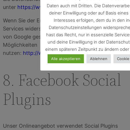
Daten auch mit Dritten. Die Datenverarbe
unter
https://www.google.com/policies/privacy
abru
deiner Einwilligung oder auf Basis eines
Interesses erfolgen, dem du in den in
Wenn Sie der Erfassung durch Google-Marketing-
Datenschutzeinstellungen widerspreche
Services widersprechen möchten, können Sie die
hast das Recht, nur in essenzielle Service
von Google gestellten Einstellungs- und Opt-Out-
und deine Einwilligung in der Datenschu
Möglichkeiten
einem späteren Zeitpunkt zu ändern oder 
nutzen:
http://www.google.com/ads/preferences
.
Alle akzeptieren
Ablehnen
Cookie
8. Facebook Social
Plugins
Unser Onlineangebot verwendet Social Plugins